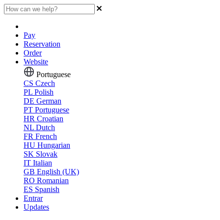
Pay
Reservation
Order
Website
Portuguese
CS
Czech
PL
Polish
DE
German
PT
Portuguese
HR
Croatian
NL
Dutch
FR
French
HU
Hungarian
SK
Slovak
IT
Italian
GB
English (UK)
RO
Romanian
ES
Spanish
Entrar
Updates