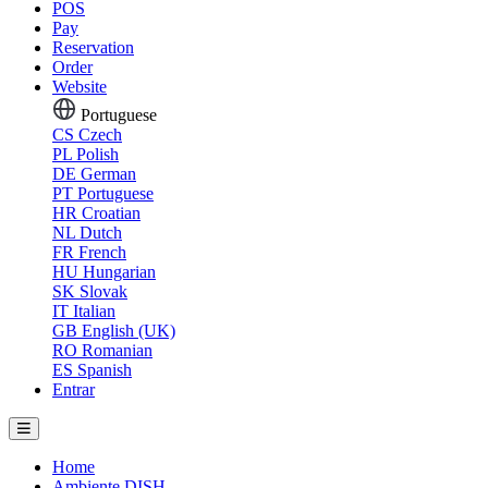
POS
Pay
Reservation
Order
Website
Portuguese
CS
Czech
PL
Polish
DE
German
PT
Portuguese
HR
Croatian
NL
Dutch
FR
French
HU
Hungarian
SK
Slovak
IT
Italian
GB
English (UK)
RO
Romanian
ES
Spanish
Entrar
Home
Ambiente DISH