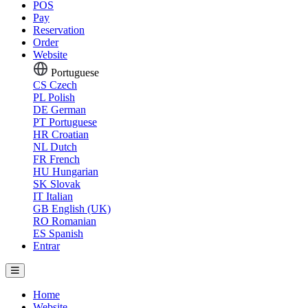
POS
Pay
Reservation
Order
Website
Portuguese
CS
Czech
PL
Polish
DE
German
PT
Portuguese
HR
Croatian
NL
Dutch
FR
French
HU
Hungarian
SK
Slovak
IT
Italian
GB
English (UK)
RO
Romanian
ES
Spanish
Entrar
Home
Website