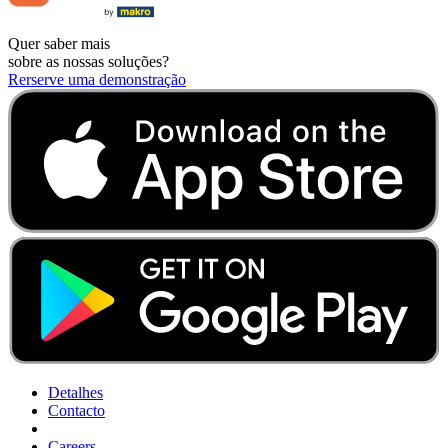
Quer saber mais
sobre as nossas soluções?
Rerserve uma demonstração
Detalhes
Contacto
Careers