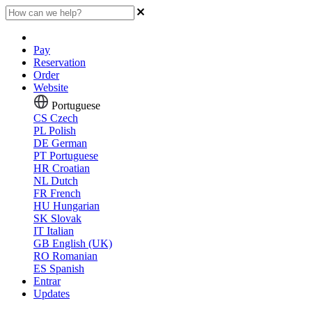
Pay
Reservation
Order
Website
Portuguese
CS
Czech
PL
Polish
DE
German
PT
Portuguese
HR
Croatian
NL
Dutch
FR
French
HU
Hungarian
SK
Slovak
IT
Italian
GB
English (UK)
RO
Romanian
ES
Spanish
Entrar
Updates