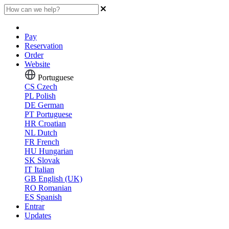
Pay
Reservation
Order
Website
Portuguese
CS
Czech
PL
Polish
DE
German
PT
Portuguese
HR
Croatian
NL
Dutch
FR
French
HU
Hungarian
SK
Slovak
IT
Italian
GB
English (UK)
RO
Romanian
ES
Spanish
Entrar
Updates