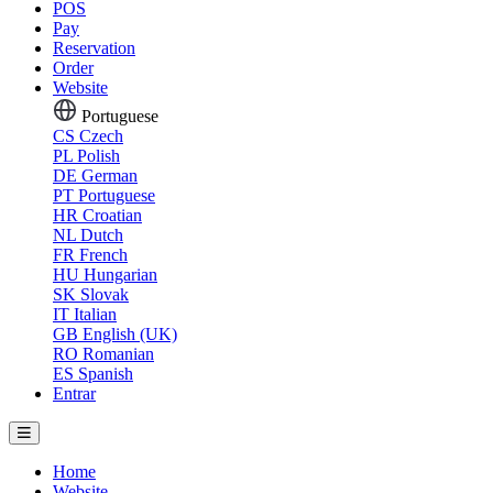
POS
Pay
Reservation
Order
Website
Portuguese
CS
Czech
PL
Polish
DE
German
PT
Portuguese
HR
Croatian
NL
Dutch
FR
French
HU
Hungarian
SK
Slovak
IT
Italian
GB
English (UK)
RO
Romanian
ES
Spanish
Entrar
Home
Website