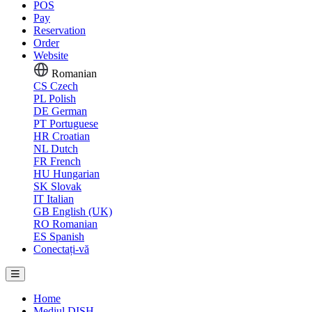
POS
Pay
Reservation
Order
Website
Romanian
CS
Czech
PL
Polish
DE
German
PT
Portuguese
HR
Croatian
NL
Dutch
FR
French
HU
Hungarian
SK
Slovak
IT
Italian
GB
English (UK)
RO
Romanian
ES
Spanish
Conectați-vă
Home
Mediul DISH