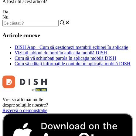
A fost util acest articol?
Da
Nu
Articole conexe
DISH App - Cum să gestionezi membrii echipei în aplicație
Vizitați tabloul de bord în aplicația mobilă DISH
Cum să vă schimbați parola în aplicația mobilă DISH
Cum să editați informațiile contului în aplicația mobilă DISH
Vrei să afli mai multe
despre soluțiile noastre?
Rezervă o demonstrație