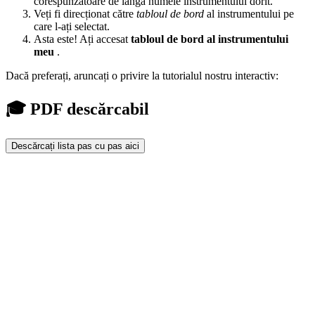
corespunzătoare de lângă numele instrumentului dorit.
Veți fi direcționat către
tabloul de bord
al instrumentului pe
care l-ați selectat.
Asta este! Ați accesat
tabloul de bord al instrumentului
meu
.
Dacă preferați, aruncați o privire la tutorialul nostru interactiv:
🎓 PDF descărcabil
Descărcați lista pas cu pas aici