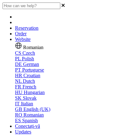
Reservation
Order
Website
Romanian
CS
Czech
PL
Polish
DE
German
PT
Portuguese
HR
Croatian
NL
Dutch
FR
French
HU
Hungarian
SK
Slovak
IT
Italian
GB
English (UK)
RO
Romanian
ES
Spanish
Conectați-vă
Updates