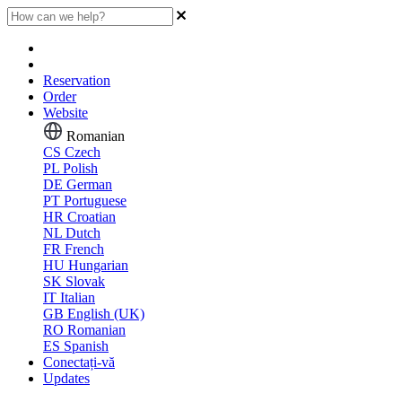
Reservation
Order
Website
Romanian
CS
Czech
PL
Polish
DE
German
PT
Portuguese
HR
Croatian
NL
Dutch
FR
French
HU
Hungarian
SK
Slovak
IT
Italian
GB
English (UK)
RO
Romanian
ES
Spanish
Conectați-vă
Updates