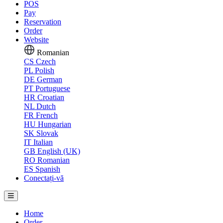
POS
Pay
Reservation
Order
Website
Romanian
CS
Czech
PL
Polish
DE
German
PT
Portuguese
HR
Croatian
NL
Dutch
FR
French
HU
Hungarian
SK
Slovak
IT
Italian
GB
English (UK)
RO
Romanian
ES
Spanish
Conectați-vă
Home
Order