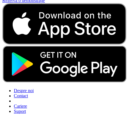
Rezervă o demonstrație
Despre noi
Contact
Cariere
Suport