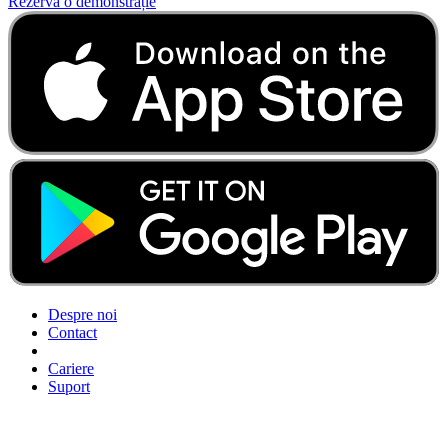
Rezervă o demonstrație
Despre noi
Contact
Cariere
Suport