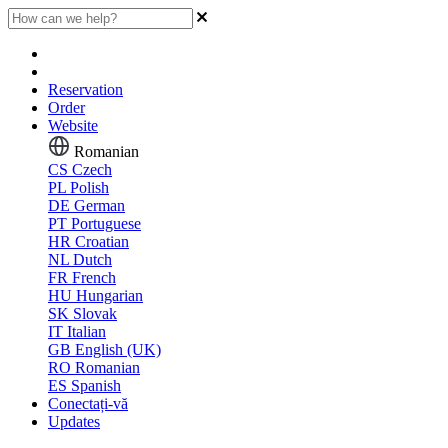
Reservation
Order
Website
Romanian
CS
Czech
PL
Polish
DE
German
PT
Portuguese
HR
Croatian
NL
Dutch
FR
French
HU
Hungarian
SK
Slovak
IT
Italian
GB
English (UK)
RO
Romanian
ES
Spanish
Conectați-vă
Updates