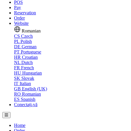
POS
Pay
Reservation
Order
Website
Romanian
CS
Czech
PL
Polish
DE
German
PT
Portuguese
HR
Croatian
NL
Dutch
FR
French
HU
Hungarian
SK
Slovak
IT
Italian
GB
English (UK)
RO
Romanian
ES
Spanish
Conectați-vă
Home
Order