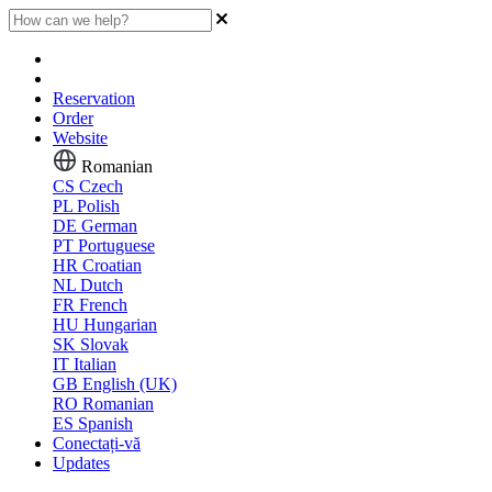
Reservation
Order
Website
Romanian
CS
Czech
PL
Polish
DE
German
PT
Portuguese
HR
Croatian
NL
Dutch
FR
French
HU
Hungarian
SK
Slovak
IT
Italian
GB
English (UK)
RO
Romanian
ES
Spanish
Conectați-vă
Updates