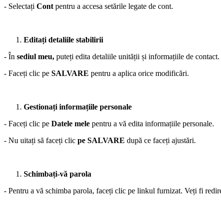
- Selectați
Cont
pentru a accesa setările legate de cont.
Editați detaliile stabilirii
- În
sediul meu,
puteți edita detaliile unității și informațiile de contact.
- Faceți clic pe
SALVARE
pentru a aplica orice modificări.
Gestionați informațiile personale
- Faceți clic pe
Datele mele
pentru a vă edita informațiile personale.
- Nu uitați să faceți clic
pe SALVARE
după ce faceți ajustări.
Schimbați-vă parola
- Pentru a vă schimba parola, faceți clic pe linkul furnizat. Veți fi red