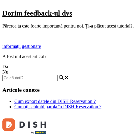
Dorim feedback-ul dvs
Părerea ta este foarte importantă pentru noi. Ți-a plăcut acest tutorial?
informații
gestionare
A fost util acest articol?
Da
Nu
Articole conexe
Cum export datele din DISH Reservation ?
Cum îți schimbi parola în DISH Reservation ?