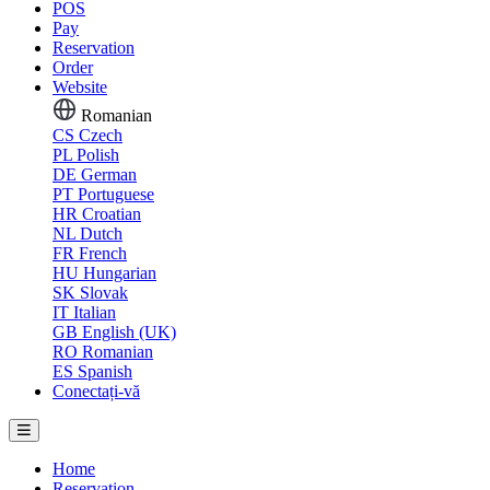
POS
Pay
Reservation
Order
Website
Romanian
CS
Czech
PL
Polish
DE
German
PT
Portuguese
HR
Croatian
NL
Dutch
FR
French
HU
Hungarian
SK
Slovak
IT
Italian
GB
English (UK)
RO
Romanian
ES
Spanish
Conectați-vă
Home
Reservation