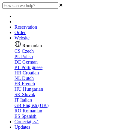
Reservation
Order
Website
Romanian
CS
Czech
PL
Polish
DE
German
PT
Portuguese
HR
Croatian
NL
Dutch
FR
French
HU
Hungarian
SK
Slovak
IT
Italian
GB
English (UK)
RO
Romanian
ES
Spanish
Conectați-vă
Updates