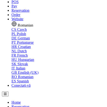
POS
Pay
Reservation
Order
Website
Romanian
CS
Czech
PL
Polish
DE
German
PT
Portuguese
HR
Croatian
NL
Dutch
FR
French
HU
Hungarian
SK
Slovak
IT
Italian
GB
English (UK)
RO
Romanian
ES
Spanish
Conectați-vă
Home
Reservation