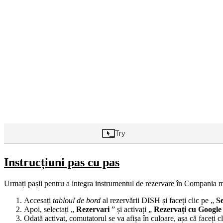
Instrucțiuni pas cu pas
Urmați pașii pentru a integra instrumentul de rezervare în Compania
Accesați
tabloul de bord
al rezervării DISH și faceți clic pe „
Se
Apoi, selectați „
Rezervari
” și activați „
Rezervați cu Google
Odată activat, comutatorul se va afișa în culoare, așa că faceți c