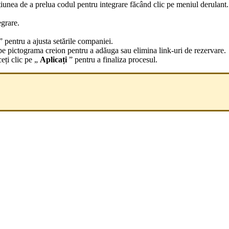
pțiunea de a prelua codul pentru integrare făcând clic pe meniul derulant.
grare.
” pentru a ajusta setările companiei.
c pe pictograma creion pentru a adăuga sau elimina link-uri de rezervare.
eți clic pe „
Aplicați
” pentru a finaliza procesul.