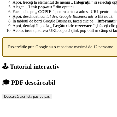
Apoi, treceți la elementul de meniu „
Integrații
” și selectați o
Alegeți „
Link pop-out
” din opțiuni.
Faceți clic pe „
COPIE
” pentru a stoca adresa URL pentru inte
Apoi, deschideți
contul dvs. Google Business
într-o filă nouă.
În tabloul de bord Google Business, faceți clic pe „
Informații
Apoi, derulați în jos la „
Legături de rezervare
” și faceți cli
Acolo, inserați adresa URL copiată (link pop-out) în câmp și fac
Rezervările prin Google au o capacitate maximă de 12 persoane.
🕹️ Tutorial interactiv
🎓 PDF descărcabil
Descarcă aici lista pas cu pas