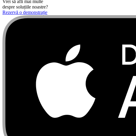
Vrei să afli mai multe
despre soluțiile noastre?
Rezervă o demonstrație