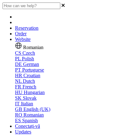
Reservation
Order
Website
Romanian
CS
Czech
PL
Polish
DE
German
PT
Portuguese
HR
Croatian
NL
Dutch
FR
French
HU
Hungarian
SK
Slovak
IT
Italian
GB
English (UK)
RO
Romanian
ES
Spanish
Conectați-vă
Updates