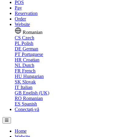
POS
Pay
Reservation
Order
Website
Romanian
CS
Czech
PL
Polish
DE
German
PT
Portuguese
HR
Croatian
NL
Dutch
FR
French
HU
Hungarian
SK
Slovak
IT
Italian
GB
English (UK)
RO
Romanian
ES
Spanish
Conectați-vă
Home
Website