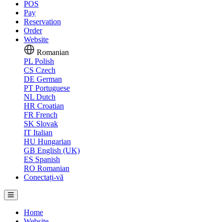
POS
Pay
Reservation
Order
Website
Romanian
PL
Polish
CS
Czech
DE
German
PT
Portuguese
NL
Dutch
HR
Croatian
FR
French
SK
Slovak
IT
Italian
HU
Hungarian
GB
English (UK)
ES
Spanish
RO
Romanian
Conectați-vă
Home
Website