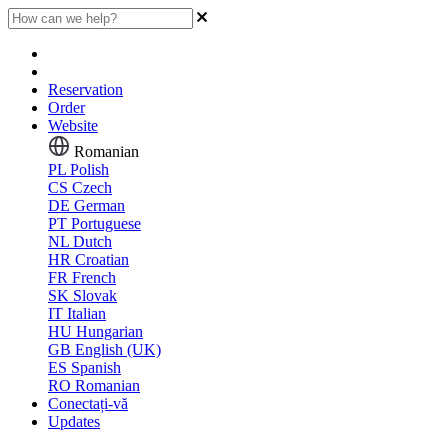
Reservation
Order
Website
Romanian
PL
Polish
CS
Czech
DE
German
PT
Portuguese
NL
Dutch
HR
Croatian
FR
French
SK
Slovak
IT
Italian
HU
Hungarian
GB
English (UK)
ES
Spanish
RO
Romanian
Conectați-vă
Updates