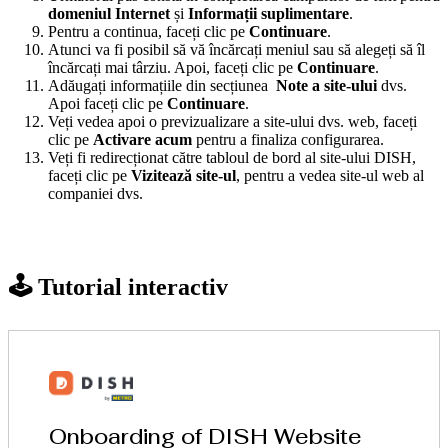
domeniul Internet
și
Informații suplimentare
.
Pentru a continua, faceți clic pe
Continuare
.
Atunci va fi posibil să vă încărcați meniul sau să alegeți să îl
încărcați mai târziu. Apoi, faceți clic pe
Continuare
.
Adăugați informațiile din secțiunea
Note a site-ului
dvs.
Apoi faceți clic pe
Continuare
.
Veți vedea apoi o previzualizare a site-ului dvs. web, faceți
clic pe
Activare acum
pentru a finaliza configurarea.
Veți fi redirecționat către tabloul de bord al site-ului DISH,
faceți clic pe
Vizitează site-ul
, pentru a vedea site-ul web al
companiei dvs.
🕹️ Tutorial interactiv