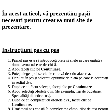
În acest articol, vă prezentăm pașii
necesari pentru crearea unui site de
prezentare.
Instrucțiuni pas cu pas
Primul pas este să introduceți orele și zilele în care unitatea
dumneavoastră este deschisă.
Apoi faceți clic pe
Continuare
.
Puteți alege apoi serviciile care vă descriu afacerea.
Derulați în jos și selectați opțiunile de plată pe care le acceptați
în sediul dvs.
După ce ați făcut selecția, faceți clic pe
Continuare
.
Apoi, selectați ofertele dvs. (de exemplu, Tip de bucătărie,
Specialități dietetice etc.).
După ce ați completat cu ofertele dvs., faceți clic pe
Continuare
.
Următorul pas constă în completarea câmpurilor de text pentru