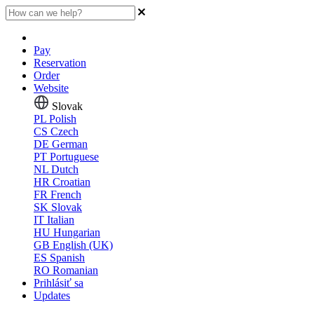
Pay
Reservation
Order
Website
Slovak
PL
Polish
CS
Czech
DE
German
PT
Portuguese
NL
Dutch
HR
Croatian
FR
French
SK
Slovak
IT
Italian
HU
Hungarian
GB
English (UK)
ES
Spanish
RO
Romanian
Prihlásiť sa
Updates