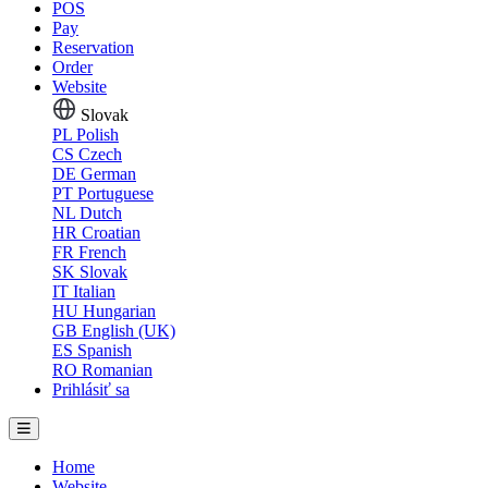
POS
Pay
Reservation
Order
Website
Slovak
PL
Polish
CS
Czech
DE
German
PT
Portuguese
NL
Dutch
HR
Croatian
FR
French
SK
Slovak
IT
Italian
HU
Hungarian
GB
English (UK)
ES
Spanish
RO
Romanian
Prihlásiť sa
Home
Website