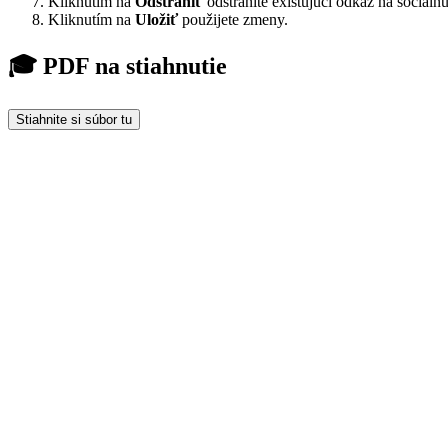
Kliknutím na
Odstrániť
odstránite existujúci odkaz na sociálnu
Kliknutím na
Uložiť
použijete zmeny.
🎓 PDF na stiahnutie
Stiahnite si súbor tu