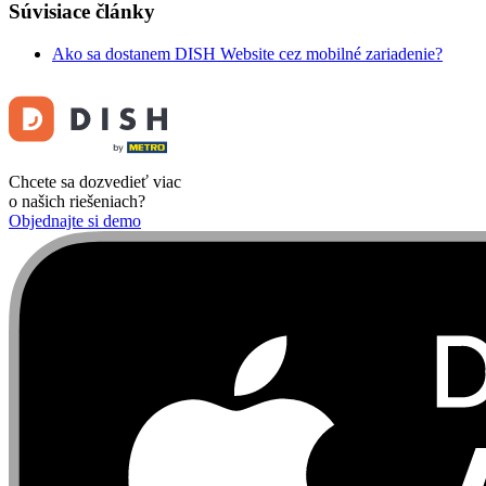
Súvisiace články
Ako sa dostanem DISH Website cez mobilné zariadenie?
Chcete sa dozvedieť viac
o našich riešeniach?
Objednajte si demo