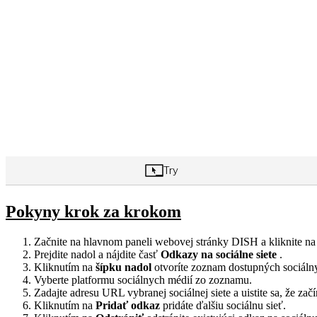
Pokyny krok za krokom
Začnite na hlavnom paneli webovej stránky DISH a kliknite n
Prejdite nadol a nájdite časť
Odkazy na sociálne siete
.
Kliknutím na
šípku nadol
otvoríte zoznam dostupných sociálnyc
Vyberte platformu sociálnych médií zo zoznamu.
Zadajte adresu URL vybranej sociálnej siete a uistite sa, že za
Kliknutím na
Pridať odkaz
pridáte ďalšiu sociálnu sieť.