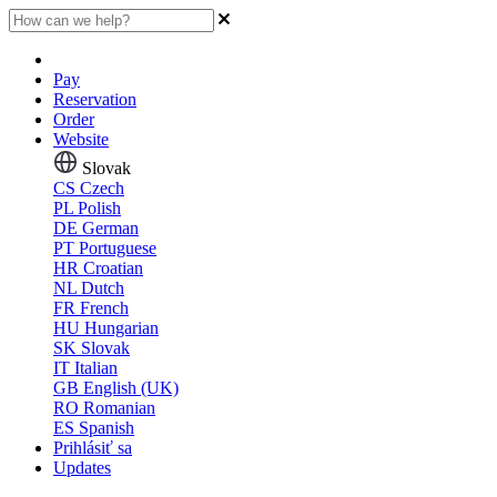
Pay
Reservation
Order
Website
Slovak
CS
Czech
PL
Polish
DE
German
PT
Portuguese
HR
Croatian
NL
Dutch
FR
French
HU
Hungarian
SK
Slovak
IT
Italian
GB
English (UK)
RO
Romanian
ES
Spanish
Prihlásiť sa
Updates