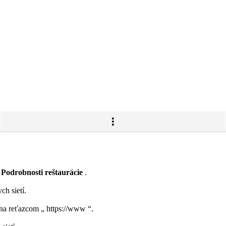
a
Podrobnosti reštaurácie
.
h sietí.
čína reťazcom „
https://www
“.