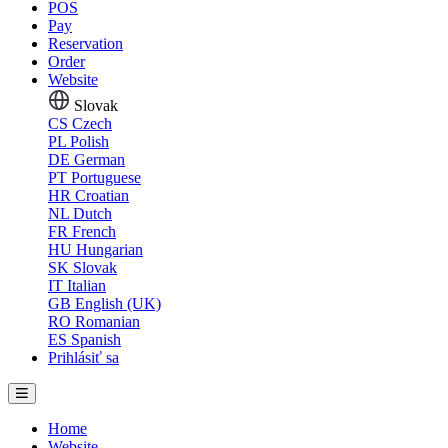
POS
Pay
Reservation
Order
Website
Slovak
CS
Czech
PL
Polish
DE
German
PT
Portuguese
HR
Croatian
NL
Dutch
FR
French
HU
Hungarian
SK
Slovak
IT
Italian
GB
English (UK)
RO
Romanian
ES
Spanish
Prihlásiť sa
Home
Website