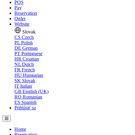
POS
Pay
Reservation
Order
Website
Slovak
CS
Czech
PL
Polish
DE
German
PT
Portuguese
HR
Croatian
NL
Dutch
FR
French
HU
Hungarian
SK
Slovak
IT
Italian
GB
English (UK)
RO
Romanian
ES
Spanish
Prihlásiť sa
Home
Reservation