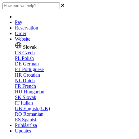
Pay
Reservation
Order
Website
Slovak
CS
Czech
PL
Polish
DE
German
PT
Portuguese
HR
Croatian
NL
Dutch
FR
French
HU
Hungarian
SK
Slovak
IT
Italian
GB
English (UK)
RO
Romanian
ES
Spanish
Prihlásiť sa
Updates