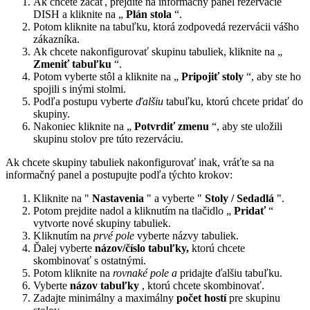
Ak chcete začať, prejdite na informačný panel rezervácie
DISH a kliknite na „
Plán
stola
“.
Potom kliknite na tabuľku, ktorá zodpovedá rezervácii vášho
zákazníka.
Ak chcete nakonfigurovať skupinu tabuliek, kliknite na „
Zmeniť tabuľku
“.
Potom vyberte stôl a kliknite na „
Pripojiť stoly
“, aby ste ho
spojili s inými stolmi.
Podľa postupu vyberte
ďalšiu
tabuľku, ktorú chcete pridať do
skupiny.
Nakoniec kliknite na „
Potvrdiť zmenu
“, aby ste uložili
skupinu stolov pre túto rezerváciu.
Ak chcete skupiny tabuliek nakonfigurovať inak, vráťte sa na
informačný panel a postupujte podľa týchto krokov:
Kliknite na "
Nastavenia
" a vyberte "
Stoly / Sedadlá
".
Potom prejdite nadol a kliknutím na tlačidlo „
Pridať
“
vytvorte nové skupiny tabuliek.
Kliknutím na
prvé pole
vyberte názvy tabuliek.
Ďalej vyberte
názov/číslo tabuľky,
ktorú chcete
skombinovať s ostatnými.
Potom kliknite na
rovnaké pole a
pridajte ďalšiu tabuľku.
Vyberte
názov tabuľky
, ktorú chcete skombinovať.
Zadajte minimálny a maximálny
počet hostí
pre skupinu