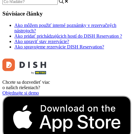
Súvisiace články
Ako môžem použiť interné poznámky v rezervačných
nástrojoch?
Ako pridať prichádzajúcich hostí do DISH Reservation ?
Ako upraviť stav rezervácie?
Ako spravujeme rezervácie DISH Reservation?
Chcete sa dozvedieť viac
o našich riešeniach?
Objednajte si demo