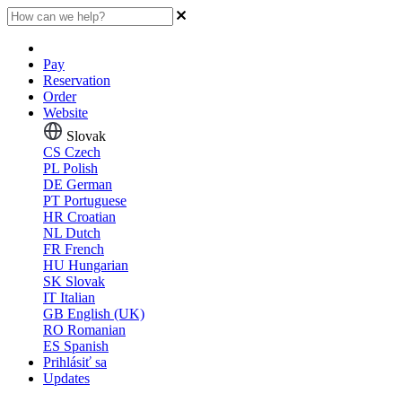
Pay
Reservation
Order
Website
Slovak
CS
Czech
PL
Polish
DE
German
PT
Portuguese
HR
Croatian
NL
Dutch
FR
French
HU
Hungarian
SK
Slovak
IT
Italian
GB
English (UK)
RO
Romanian
ES
Spanish
Prihlásiť sa
Updates