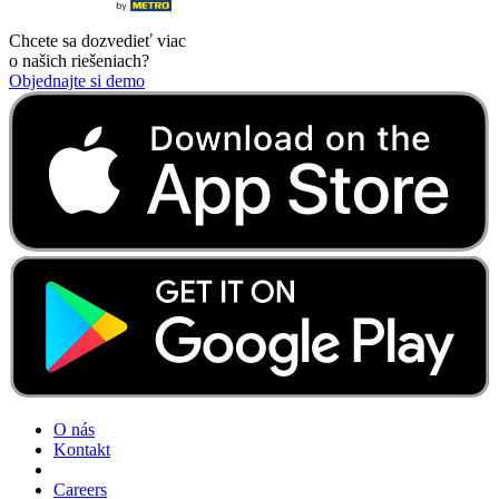
Chcete sa dozvedieť viac
o našich riešeniach?
Objednajte si demo
O nás
Kontakt
Careers