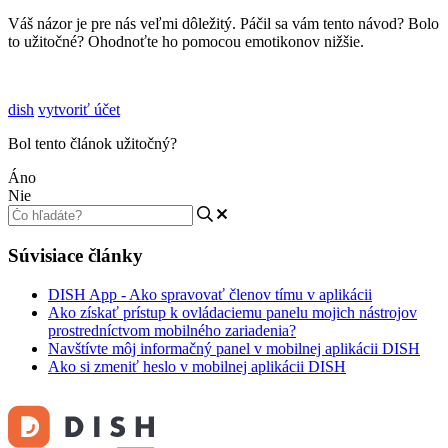
Váš názor je pre nás veľmi dôležitý. Páčil sa vám tento návod? Bolo
to užitočné? Ohodnoťte ho pomocou emotikonov nižšie.
dish
vytvoriť účet
Bol tento článok užitočný?
Áno
Nie
Súvisiace články
DISH App - Ako spravovať členov tímu v aplikácii
Ako získať prístup k ovládaciemu panelu mojich nástrojov
prostredníctvom mobilného zariadenia?
Navštívte môj informačný panel v mobilnej aplikácii DISH
Ako si zmeniť heslo v mobilnej aplikácii DISH