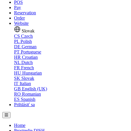
POS
Pay
Reservation
Order
Website
Slovak
CS
Czech
PL
Polish
DE
German
PT
Portuguese
HR
Croatian
NL
Dutch
FR
French
HU
Hungarian
SK
Slovak
IT
Italian
GB
English (UK)
RO
Romanian
ES
Spanish
Prihlásiť sa
Home
Prostredie DISH