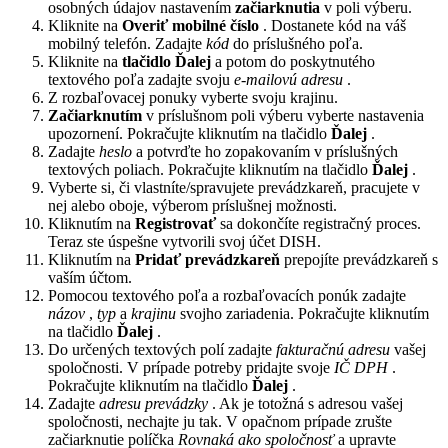
osobných údajov nastavením
začiarknutia
v poli výberu.
Kliknite na
Overiť mobilné číslo
. Dostanete kód na váš
mobilný telefón. Zadajte
kód
do príslušného poľa.
Kliknite na
tlačidlo Ďalej
a potom do poskytnutého
textového poľa zadajte svoju
e-mailovú adresu
.
Z rozbaľovacej ponuky vyberte svoju krajinu.
Začiarknutím
v príslušnom poli výberu vyberte nastavenia
upozornení. Pokračujte kliknutím na tlačidlo
Ďalej
.
Zadajte
heslo
a potvrďte ho zopakovaním v príslušných
textových poliach. Pokračujte kliknutím na tlačidlo
Ďalej
.
Vyberte si, či vlastníte/spravujete prevádzkareň, pracujete v
nej alebo oboje, výberom príslušnej možnosti.
Kliknutím na
Registrovať
sa dokončíte registračný proces.
Teraz ste úspešne vytvorili svoj účet DISH.
Kliknutím na
Pridať prevádzkareň
prepojíte prevádzkareň s
vaším účtom.
Pomocou textového poľa a rozbaľovacích ponúk zadajte
názov
,
typ
a
krajinu
svojho zariadenia. Pokračujte kliknutím
na tlačidlo
Ďalej
.
Do určených textových polí zadajte
fakturačnú adresu
vašej
spoločnosti. V prípade potreby pridajte svoje
IČ DPH
.
Pokračujte kliknutím na tlačidlo
Ďalej
.
Zadajte
adresu prevádzky
. Ak je totožná s adresou vašej
spoločnosti, nechajte ju tak. V opačnom prípade zrušte
začiarknutie políčka
Rovnaká ako spoločnosť
a upravte