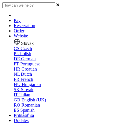
Pay
Reservation
Order
Website
Slovak
CS
Czech
PL
Polish
DE
German
PT
Portuguese
HR
Croatian
NL
Dutch
FR
French
HU
Hungarian
SK
Slovak
IT
Italian
GB
English (UK)
RO
Romanian
ES
Spanish
Prihlásiť sa
Updates