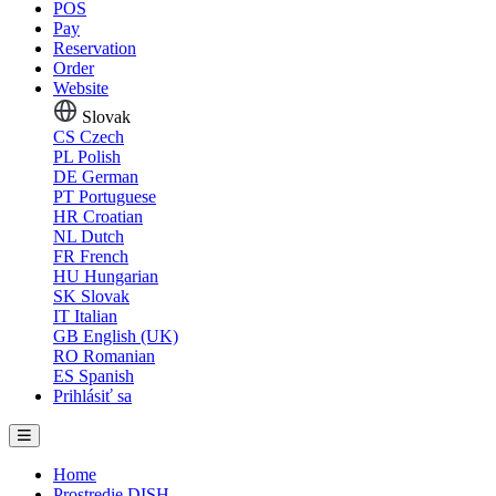
POS
Pay
Reservation
Order
Website
Slovak
CS
Czech
PL
Polish
DE
German
PT
Portuguese
HR
Croatian
NL
Dutch
FR
French
HU
Hungarian
SK
Slovak
IT
Italian
GB
English (UK)
RO
Romanian
ES
Spanish
Prihlásiť sa
Home
Prostredie DISH