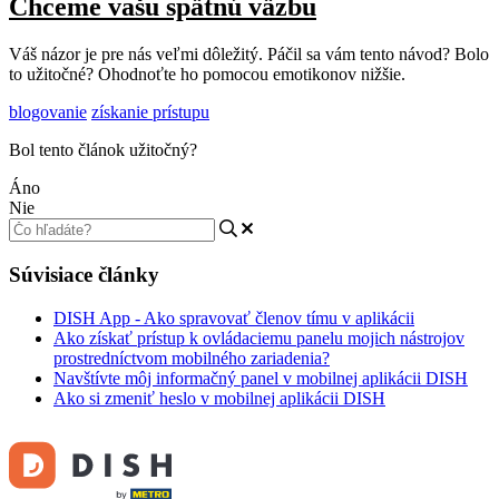
Chceme vašu spätnú väzbu
Váš názor je pre nás veľmi dôležitý. Páčil sa vám tento návod? Bolo
to užitočné? Ohodnoťte ho pomocou emotikonov nižšie.
blogovanie
získanie prístupu
Bol tento článok užitočný?
Áno
Nie
Súvisiace články
DISH App - Ako spravovať členov tímu v aplikácii
Ako získať prístup k ovládaciemu panelu mojich nástrojov
prostredníctvom mobilného zariadenia?
Navštívte môj informačný panel v mobilnej aplikácii DISH
Ako si zmeniť heslo v mobilnej aplikácii DISH