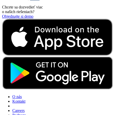
Chcete sa dozvedieť viac
o našich riešeniach?
Objednajte si demo
O nás
Kontakt
Careers