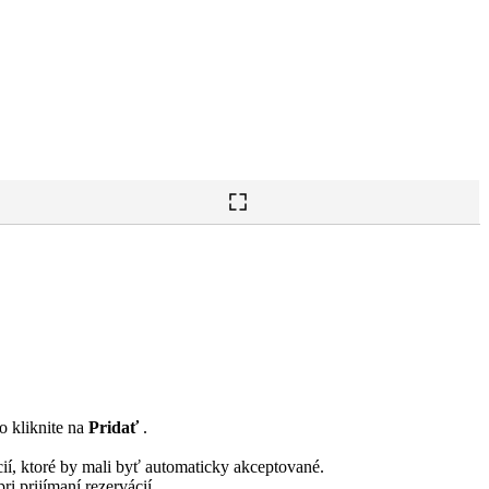
o kliknite na
Pridať
.
ií, ktoré by mali byť automaticky akceptované.
ri prijímaní rezervácií.