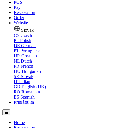
POS
Pay
Reservation
Order
Website
Slovak
CS
Czech
PL
Polish
DE
German
PT
Portuguese
HR
Croatian
NL
Dutch
FR
French
HU
Hungarian
SK
Slovak
IT
Italian
GB
English (UK)
RO
Romanian
ES
Spanish
Prihlásiť sa
Home
Reservation