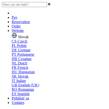
Pay
Reservation
Order
Website
Slovak
CS
Czech
PL
Polish
DE
German
PT
Portuguese
HR
Croatian
NL
Dutch
FR
French
HU
Hungarian
SK
Slovak
IT
Italian
GB
English (UK)
RO
Romanian
ES
Spanish
Prihlásiť sa
Updates