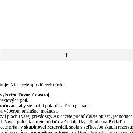
je. Ak chcete spustiť registráciu:
 vyberiete
Otvoriť nástroj
.
textových polí.
račovať
, aby ste mohli pokračovať v registrácii.
la
výberom príslušnej možnosti.
ovú plochu vašej prevádzky. Ak chcete pridať ďalšie oblasti, jednoduch
ušných polí (ak chcete pridať ďalšie tabuľky, kliknite na
Pridať
).
cete prijať v
skupinovej rezervácii,
spolu s veľkosťou skupín rezervác
dení rezervácie
, a
e-mailovú adresu
, na ktorú chcete byť
upozornení
p