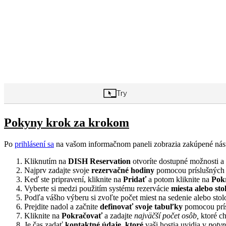
Pokyny krok za krokom
Po
prihlásení sa
na vašom informačnom paneli zobrazia zakúpené nástro
Kliknutím na
DISH Reservation
otvoríte dostupné možnosti a
Najprv zadajte svoje
rezervačné hodiny
pomocou príslušných 
Keď ste pripravení, kliknite na
Pridať
a potom kliknite na
Pok
Vyberte si medzi použitím systému rezervácie
miesta alebo sto
Podľa vášho výberu si zvoľte počet miest na sedenie alebo stol
Prejdite nadol a začnite
definovať svoje tabuľky
pomocou prísl
Kliknite na
Pokračovať
a zadajte
najväčší počet osôb,
ktoré ch
Je čas zadať
kontaktné údaje, ktoré
vaši hostia uvidia v
potvr