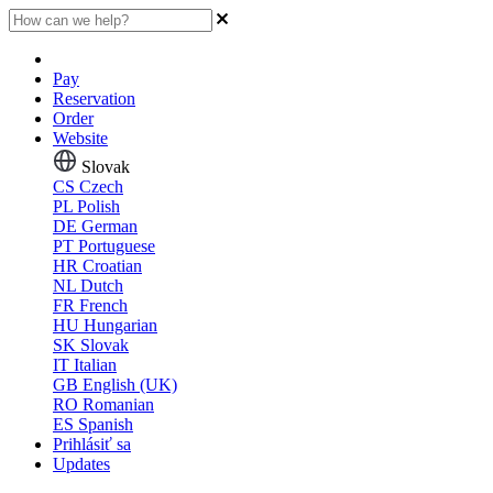
Pay
Reservation
Order
Website
Slovak
CS
Czech
PL
Polish
DE
German
PT
Portuguese
HR
Croatian
NL
Dutch
FR
French
HU
Hungarian
SK
Slovak
IT
Italian
GB
English (UK)
RO
Romanian
ES
Spanish
Prihlásiť sa
Updates