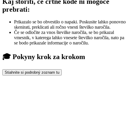
Kaj storiti, če črtne kode ni mogoče
prebrati:
Prikazalo se bo obvestilo o napaki. Poskusite lahko ponovno
skenirati, preklicati ali ročno vnesti številko naročila.
Če se odločite za vnos številke naročila, se bo prikazal
vmesnik, v katerega lahko vnesete številko naročila, nato pa
se bodo prikazale informacije o naročilu.
🎓 Pokyny krok za krokom
Stiahnite si podrobný zoznam tu