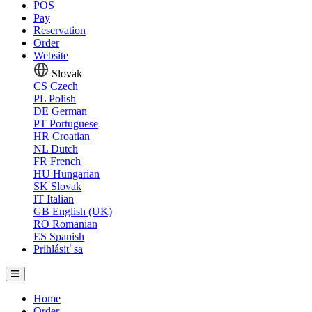
POS
Pay
Reservation
Order
Website
Slovak
CS
Czech
PL
Polish
DE
German
PT
Portuguese
HR
Croatian
NL
Dutch
FR
French
HU
Hungarian
SK
Slovak
IT
Italian
GB
English (UK)
RO
Romanian
ES
Spanish
Prihlásiť sa
Home
Order