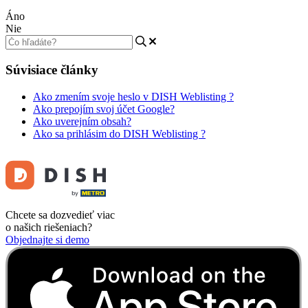
Áno
Nie
Súvisiace články
Ako zmením svoje heslo v DISH Weblisting ?
Ako prepojím svoj účet Google?
Ako uverejním obsah?
Ako sa prihlásim do DISH Weblisting ?
Chcete sa dozvedieť viac
o našich riešeniach?
Objednajte si demo