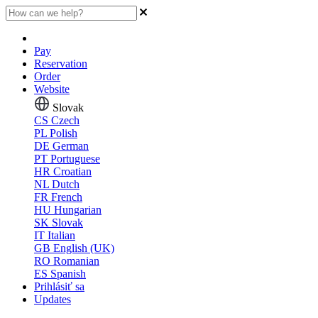
Pay
Reservation
Order
Website
Slovak
CS
Czech
PL
Polish
DE
German
PT
Portuguese
HR
Croatian
NL
Dutch
FR
French
HU
Hungarian
SK
Slovak
IT
Italian
GB
English (UK)
RO
Romanian
ES
Spanish
Prihlásiť sa
Updates