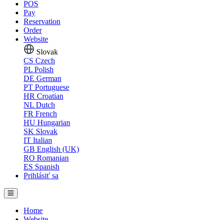
POS
Pay
Reservation
Order
Website
Slovak
CS
Czech
PL
Polish
DE
German
PT
Portuguese
HR
Croatian
NL
Dutch
FR
French
HU
Hungarian
SK
Slovak
IT
Italian
GB
English (UK)
RO
Romanian
ES
Spanish
Prihlásiť sa
Home
Website