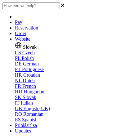
Pay
Reservation
Order
Website
Slovak
CS
Czech
PL
Polish
DE
German
PT
Portuguese
HR
Croatian
NL
Dutch
FR
French
HU
Hungarian
SK
Slovak
IT
Italian
GB
English (UK)
RO
Romanian
ES
Spanish
Prihlásiť sa
Updates