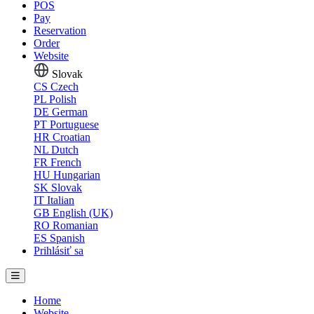
POS
Pay
Reservation
Order
Website
Slovak
CS
Czech
PL
Polish
DE
German
PT
Portuguese
HR
Croatian
NL
Dutch
FR
French
HU
Hungarian
SK
Slovak
IT
Italian
GB
English (UK)
RO
Romanian
ES
Spanish
Prihlásiť sa
Home
Website