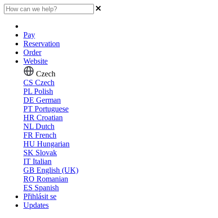
Pay
Reservation
Order
Website
Czech
CS
Czech
PL
Polish
DE
German
PT
Portuguese
HR
Croatian
NL
Dutch
FR
French
HU
Hungarian
SK
Slovak
IT
Italian
GB
English (UK)
RO
Romanian
ES
Spanish
Přihlásit se
Updates