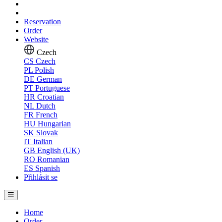
Reservation
Order
Website
Czech
CS
Czech
PL
Polish
DE
German
PT
Portuguese
HR
Croatian
NL
Dutch
FR
French
HU
Hungarian
SK
Slovak
IT
Italian
GB
English (UK)
RO
Romanian
ES
Spanish
Přihlásit se
Home
Order