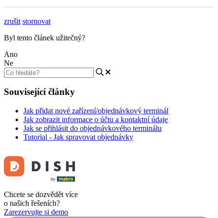
zrušit
stornovat
Byl tento článek užitečný?
Ano
Ne
Související články
Jak přidat nové zařízení/objednávkový terminál
Jak zobrazit informace o účtu a kontaktní údaje
Jak se přihlásit do objednávkového terminálu
Tutorial - Jak spravovat objednávky
Chcete se dozvědět více
o našich řešeních?
Zarezervujte si demo