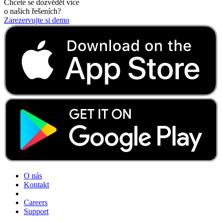
Chcete se dozvědět více
o našich řešeních?
Zarezervujte si demo
O nás
Kontakt
Careers
Support