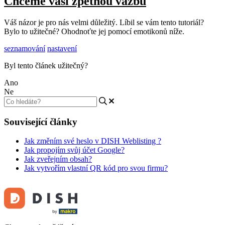
Chceme vaši zpětnou vazbu
Váš názor je pro nás velmi důležitý. Líbil se vám tento tutoriál?
Bylo to užitečné? Ohodnoťte jej pomocí emotikonů níže.
seznamování
nastavení
Byl tento článek užitečný?
Ano
Ne
Související články
Jak změním své heslo v DISH Weblisting ?
Jak propojím svůj účet Google?
Jak zveřejním obsah?
Jak vytvořím vlastní QR kód pro svou firmu?