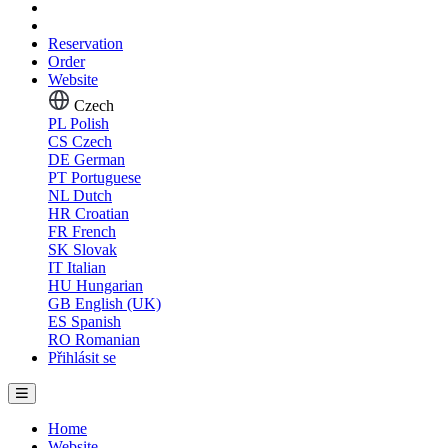
Reservation
Order
Website
Czech
PL
Polish
CS
Czech
DE
German
PT
Portuguese
NL
Dutch
HR
Croatian
FR
French
SK
Slovak
IT
Italian
HU
Hungarian
GB
English (UK)
ES
Spanish
RO
Romanian
Přihlásit se
Home
Website