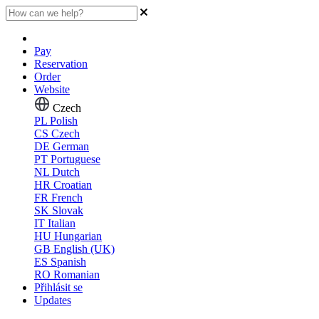
Pay
Reservation
Order
Website
Czech
PL
Polish
CS
Czech
DE
German
PT
Portuguese
NL
Dutch
HR
Croatian
FR
French
SK
Slovak
IT
Italian
HU
Hungarian
GB
English (UK)
ES
Spanish
RO
Romanian
Přihlásit se
Updates