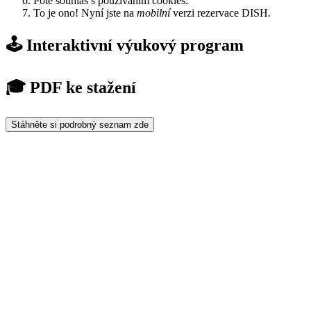
Poté souhlas s používáním cookies.
To je ono! Nyní jste na
mobilní
verzi rezervace DISH.
🕹️ Interaktivní výukový program
🎓 PDF ke stažení
Stáhněte si podrobný seznam zde