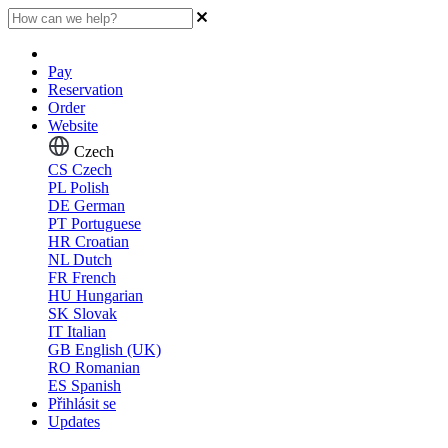
Pay
Reservation
Order
Website
Czech
CS
Czech
PL
Polish
DE
German
PT
Portuguese
HR
Croatian
NL
Dutch
FR
French
HU
Hungarian
SK
Slovak
IT
Italian
GB
English (UK)
RO
Romanian
ES
Spanish
Přihlásit se
Updates