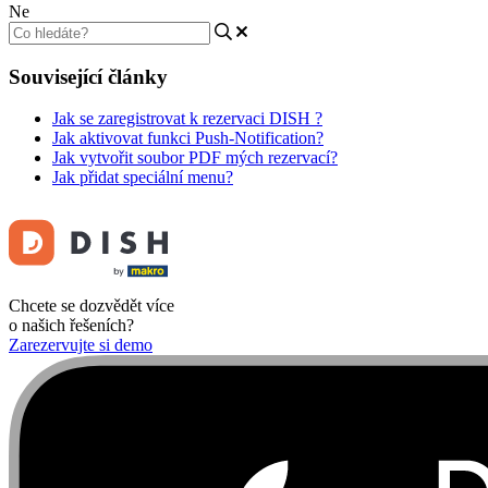
Ne
Související články
Jak se zaregistrovat k rezervaci DISH ?
Jak aktivovat funkci Push-Notification?
Jak vytvořit soubor PDF mých rezervací?
Jak přidat speciální menu?
Chcete se dozvědět více
o našich řešeních?
Zarezervujte si demo