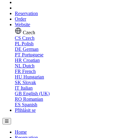
Reservation
Order
Website
Czech
CS
Czech
PL
Polish
DE
German
PT
Portuguese
HR
Croatian
NL
Dutch
FR
French
HU
Hungarian
SK
Slovak
IT
Italian
GB
English (UK)
RO
Romanian
ES
Spanish
Přihlásit se
Home
Reservation