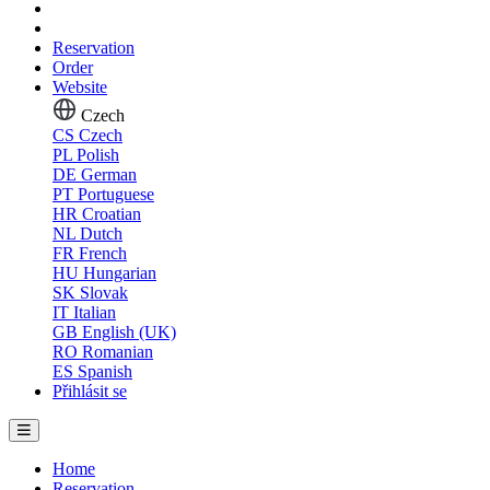
Reservation
Order
Website
Czech
CS
Czech
PL
Polish
DE
German
PT
Portuguese
HR
Croatian
NL
Dutch
FR
French
HU
Hungarian
SK
Slovak
IT
Italian
GB
English (UK)
RO
Romanian
ES
Spanish
Přihlásit se
Home
Reservation