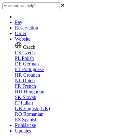
Pay
Reservation
Order
Website
Czech
CS
Czech
PL
Polish
DE
German
PT
Portuguese
HR
Croatian
NL
Dutch
FR
French
HU
Hungarian
SK
Slovak
IT
Italian
GB
English (UK)
RO
Romanian
ES
Spanish
Přihlásit se
Updates