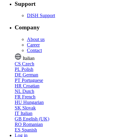
Support
DISH Support
Company
About us
Career
Contact
Italian
CS
Czech
PL
Polish
DE
German
PT
Portuguese
HR
Croatian
NL
Dutch
FR
French
HU
Hungarian
SK
Slovak
IT
Italian
GB
English (UK)
RO
Romanian
ES
Spanish
Log in