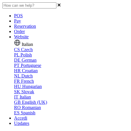
POS
Pay
Reservation
Order
Website
Italian
CS
Czech
PL
Polish
DE
German
PT
Portuguese
HR
Croatian
NL
Dutch
FR
French
HU
Hungarian
SK
Slovak
IT
Italian
GB
English (UK)
RO
Romanian
ES
Spanish
Accedi
Updates