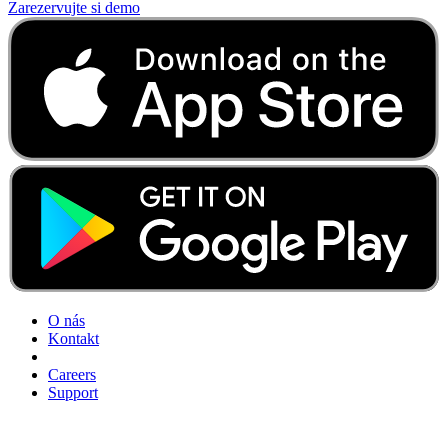
Zarezervujte si demo
O nás
Kontakt
Careers
Support