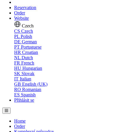
Reservation
Order
Website
Czech
CS
Czech
PL
Polish
DE
German
PT
Portuguese
HR
Croatian
NL
Dutch
FR
French
HU
Hungarian
SK
Slovak
IT
Italian
GB
English (UK)
RO
Romanian
ES
Spanish
Přihlásit se
Home
Order
Komplexní průvodce