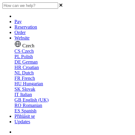
Pay
Reservation
Order
Website
Czech
CS
Czech
PL
Polish
DE
German
HR
Croatian
NL
Dutch
FR
French
HU
Hungarian
SK
Slovak
IT
Italian
GB
English (UK)
RO
Romanian
ES
Spanish
Přihlásit se
Updates