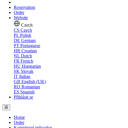
Reservation
Order
Website
Czech
CS
Czech
PL
Polish
DE
German
PT
Portuguese
HR
Croatian
NL
Dutch
FR
French
HU
Hungarian
SK
Slovak
IT
Italian
GB
English (UK)
RO
Romanian
ES
Spanish
Přihlásit se
Home
Order
Komplexní průvodce