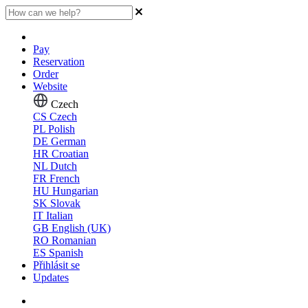
Pay
Reservation
Order
Website
Czech
CS
Czech
PL
Polish
DE
German
HR
Croatian
NL
Dutch
FR
French
HU
Hungarian
SK
Slovak
IT
Italian
GB
English (UK)
RO
Romanian
ES
Spanish
Přihlásit se
Updates