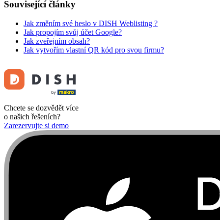
Související články
Jak změním své heslo v DISH Weblisting ?
Jak propojím svůj účet Google?
Jak zveřejním obsah?
Jak vytvořím vlastní QR kód pro svou firmu?
Chcete se dozvědět více
o našich řešeních?
Zarezervujte si demo