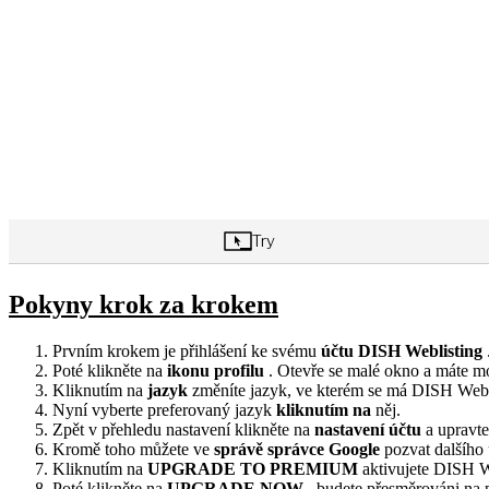
Pokyny krok za krokem
Prvním krokem je přihlášení ke svému
účtu DISH Weblisting
Poté klikněte na
ikonu profilu
. Otevře se malé okno a máte mo
Kliknutím na
jazyk
změníte jazyk, ve kterém se má DISH Webl
Nyní vyberte preferovaný jazyk
kliknutím na
něj.
Zpět v přehledu nastavení klikněte na
nastavení účtu
a upravte
Kromě toho můžete ve
správě správce Google
pozvat dalšího 
Kliknutím na
UPGRADE TO PREMIUM
aktivujete DISH W
Poté klikněte na
UPGRADE NOW
, budete přesměrováni na p