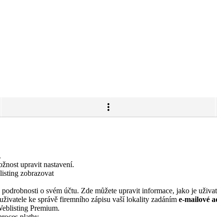
.
žnost upravit nastavení.
isting zobrazovat
 podrobnosti o svém účtu. Zde můžete upravit informace, jako je uživate
uživatele ke správě firemního zápisu vaší lokality zadáním
e-mailové a
eblisting Premium.
roces platby.