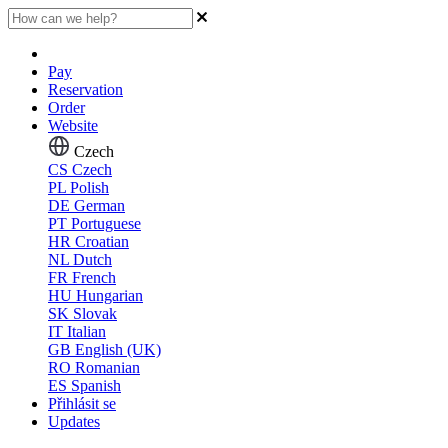
Pay
Reservation
Order
Website
Czech
CS
Czech
PL
Polish
DE
German
PT
Portuguese
HR
Croatian
NL
Dutch
FR
French
HU
Hungarian
SK
Slovak
IT
Italian
GB
English (UK)
RO
Romanian
ES
Spanish
Přihlásit se
Updates