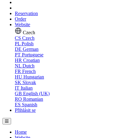
Reservation
Order
Website
Czech
CS
Czech
PL
Polish
DE
German
PT
Portuguese
HR
Croatian
NL
Dutch
FR
French
HU
Hungarian
SK
Slovak
IT
Italian
GB
English (UK)
RO
Romanian
ES
Spanish
Přihlásit se
Home
Website