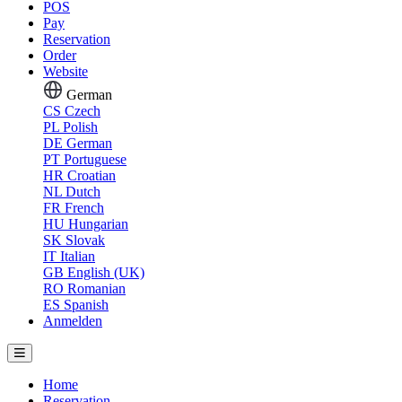
POS
Pay
Reservation
Order
Website
German
CS
Czech
PL
Polish
DE
German
PT
Portuguese
HR
Croatian
NL
Dutch
FR
French
HU
Hungarian
SK
Slovak
IT
Italian
GB
English (UK)
RO
Romanian
ES
Spanish
Anmelden
Home
Reservation