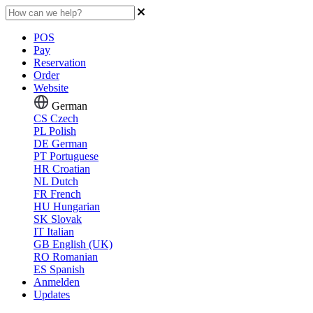
POS
Pay
Reservation
Order
Website
German
CS
Czech
PL
Polish
DE
German
PT
Portuguese
HR
Croatian
NL
Dutch
FR
French
HU
Hungarian
SK
Slovak
IT
Italian
GB
English (UK)
RO
Romanian
ES
Spanish
Anmelden
Updates