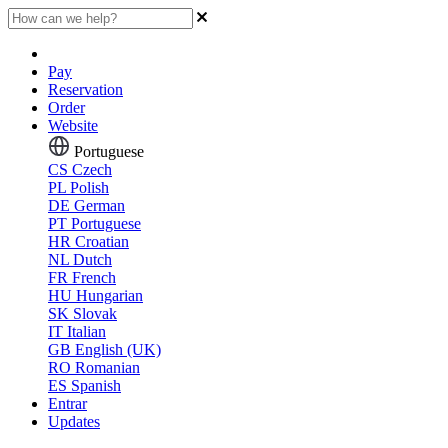
Pay
Reservation
Order
Website
Portuguese
CS
Czech
PL
Polish
DE
German
PT
Portuguese
HR
Croatian
NL
Dutch
FR
French
HU
Hungarian
SK
Slovak
IT
Italian
GB
English (UK)
RO
Romanian
ES
Spanish
Entrar
Updates