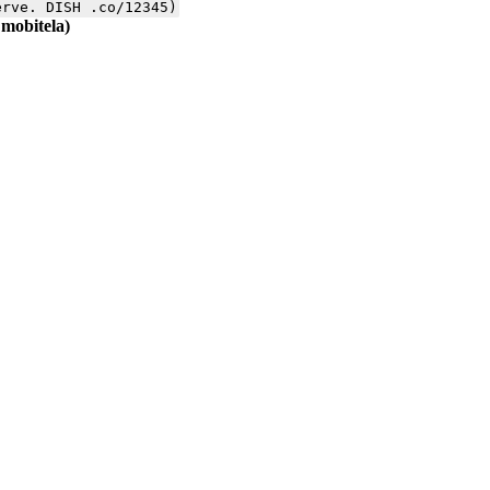
erve. DISH .co/12345)
 mobitela)