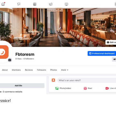
eznice!