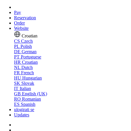
Pay
Reservation
Order
Website
Croatian
CS
Czech
PL
Polish
DE
German
PT
Portuguese
HR
Croatian
NL
Dutch
FR
French
HU
Hungarian
SK
Slovak
IT
Italian
GB
English (UK)
RO
Romanian
ES
Spanish
ulogirati se
Updates