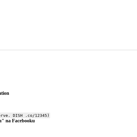
ation
erve. DISH .co/12345)
ama" na Facebooku