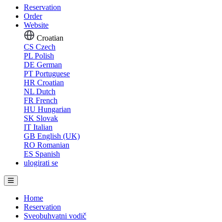
Reservation
Order
Website
Croatian
CS
Czech
PL
Polish
DE
German
PT
Portuguese
HR
Croatian
NL
Dutch
FR
French
HU
Hungarian
SK
Slovak
IT
Italian
GB
English (UK)
RO
Romanian
ES
Spanish
ulogirati se
Home
Reservation
Sveobuhvatni vodič