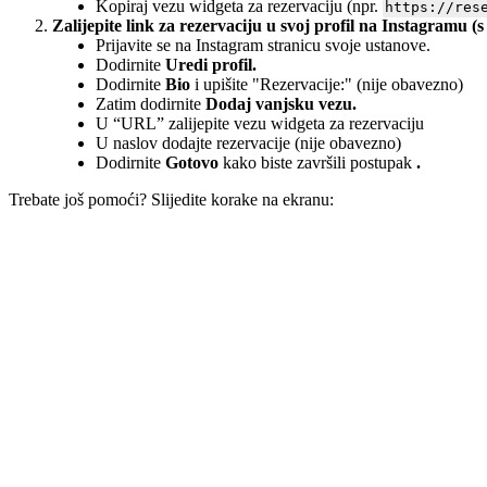
Kopiraj vezu widgeta za rezervaciju (npr.
https://res
Zalijepite link za rezervaciju u svoj profil na Instagramu (s
Prijavite se na Instagram stranicu svoje ustanove.
Dodirnite
Uredi profil.
Dodirnite
Bio
i upišite "Rezervacije:" (nije obavezno)
Zatim dodirnite
Dodaj vanjsku vezu.
U “URL” zalijepite vezu widgeta za rezervaciju
U naslov dodajte rezervacije (nije obavezno)
Dodirnite
Gotovo
kako biste završili postupak
.
Trebate još pomoći? Slijedite korake na ekranu: