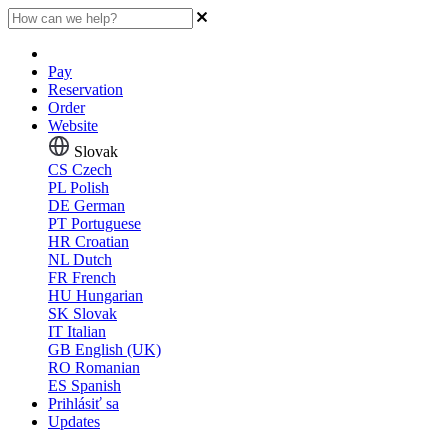
Pay
Reservation
Order
Website
Slovak
CS
Czech
PL
Polish
DE
German
PT
Portuguese
HR
Croatian
NL
Dutch
FR
French
HU
Hungarian
SK
Slovak
IT
Italian
GB
English (UK)
RO
Romanian
ES
Spanish
Prihlásiť sa
Updates