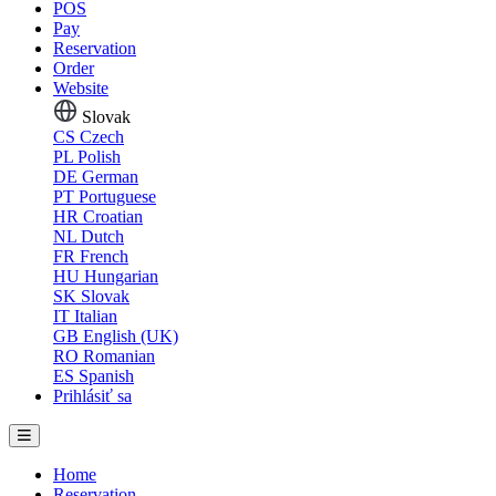
POS
Pay
Reservation
Order
Website
Slovak
CS
Czech
PL
Polish
DE
German
PT
Portuguese
HR
Croatian
NL
Dutch
FR
French
HU
Hungarian
SK
Slovak
IT
Italian
GB
English (UK)
RO
Romanian
ES
Spanish
Prihlásiť sa
Home
Reservation