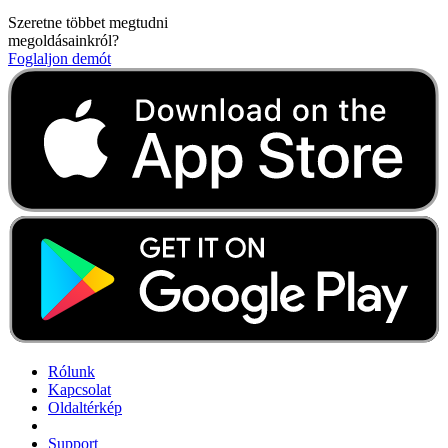
Szeretne többet megtudni
megoldásainkról?
Foglaljon demót
Rólunk
Kapcsolat
Oldaltérkép
Support