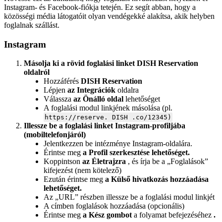
Instagram- és Facebook-fiókja tetején. Ez segít abban, hogy a
közösségi média látogatóit olyan vendégekké alakítsa, akik helyben
foglalnak szállást.
Instagram
Másolja ki a rövid foglalási linket DISH Reservation
oldalról
Hozzáférés
DISH Reservation
Lépjen
az Integrációk
oldalra
Válassza
az Önálló oldal
lehetőséget
A foglalási modul linkjének másolása (pl.
https://reserve. DISH .co/12345)
Illessze be a foglalási linket Instagram-profiljába
(mobiltelefonjáról)
Jelentkezzen be intézménye Instagram-oldalára.
Érintse meg
a Profil szerkesztése lehetőséget.
Koppintson
az Életrajzra
, és írja be a „Foglalások”
kifejezést (nem kötelező)
Ezután érintse meg
a Külső hivatkozás hozzáadása
lehetőséget.
Az „URL” részben illessze be a foglalási modul linkjét
A címben foglalások hozzáadása (opcionális)
Érintse meg
a Kész gombot
a folyamat befejezéséhez
.