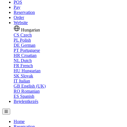
POS
Pay
Reservation
Order
Website
Hungarian
CS
Czech
PL
Polish
DE
German
PT
Portuguese
HR
Croatian
NL
Dutch
FR
French
HU
Hungarian
SK
Slovak
IT
Italian
GB
English (UK)
RO
Romanian
ES
Spanish
Bejelentkezés
Home
Reservation