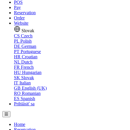
POS
Pay
Reservation
Order
Website
Slovak
CS
Czech
PL
Polish
DE
German
PT
Portuguese
HR
Croatian
NL
Dutch
FR
French
HU
Hungarian
SK
Slovak
IT
Italian
GB
English (UK)
RO
Romanian
ES
Spanish
Prihlásiť sa
Home
Reservation