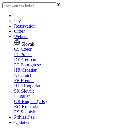
Pay
Reservation
Order
Website
Slovak
CS
Czech
PL
Polish
DE
German
PT
Portuguese
HR
Croatian
NL
Dutch
FR
French
HU
Hungarian
SK
Slovak
IT
Italian
GB
English (UK)
RO
Romanian
ES
Spanish
Prihlásiť sa
Updates