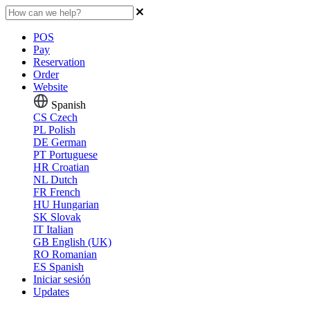
POS
Pay
Reservation
Order
Website
Spanish
CS
Czech
PL
Polish
DE
German
PT
Portuguese
HR
Croatian
NL
Dutch
FR
French
HU
Hungarian
SK
Slovak
IT
Italian
GB
English (UK)
RO
Romanian
ES
Spanish
Iniciar sesión
Updates