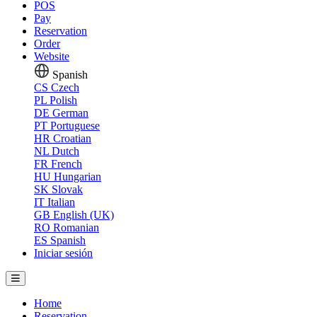
POS
Pay
Reservation
Order
Website
Spanish
CS
Czech
PL
Polish
DE
German
PT
Portuguese
HR
Croatian
NL
Dutch
FR
French
HU
Hungarian
SK
Slovak
IT
Italian
GB
English (UK)
RO
Romanian
ES
Spanish
Iniciar sesión
Home
Reservation