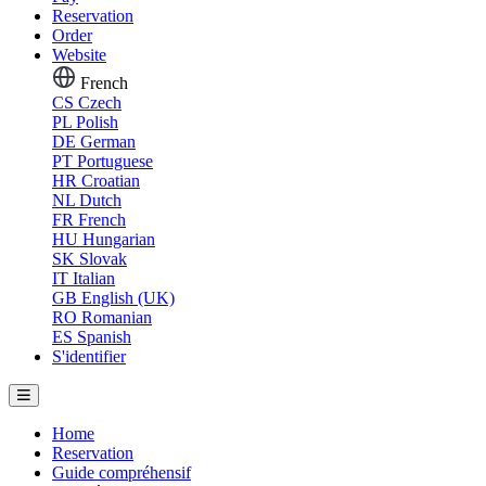
Reservation
Order
Website
French
CS
Czech
PL
Polish
DE
German
PT
Portuguese
HR
Croatian
NL
Dutch
FR
French
HU
Hungarian
SK
Slovak
IT
Italian
GB
English (UK)
RO
Romanian
ES
Spanish
S'identifier
Home
Reservation
Guide compréhensif