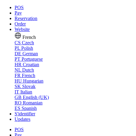
POS
Pay
Reservation
Order
Website
French
CS
Czech
PL
Polish
DE
German
PT
Portuguese
HR
Croatian
NL
Dutch
FR
French
HU
Hungarian
SK
Slovak
IT
Italian
GB
English (UK)
RO
Romanian
ES
Spanish
S'identifier
Updates
POS
Pay