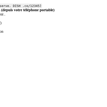
serve. DISH .co/12345)
m (depuis votre téléphone portable)
nt .
f)
ion