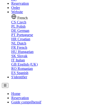
Reservation
Order
Website
French
CS
Czech
PL
Polish
DE
German
PT
Portuguese
HR
Croatian
NL
Dutch
FR
French
HU
Hungarian
SK
Slovak
IT
Italian
GB
English (UK)
RO
Romanian
ES
Spanish
S'identifier
Home
Reservation
Guide compréhensif