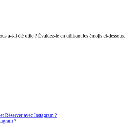
s a-t-il été utile ? Évaluez-le en utilisant les émojis ci-dessous.
t Réserver avec Instagram ?
tagram ?