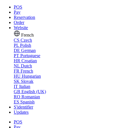
POS
Pay
Reservation
Order
Website
French
CS
Czech
PL
Polish
DE
German
PT
Portuguese
HR
Croatian
NL
Dutch
FR
French
HU
Hungarian
SK
Slovak
IT
Italian
GB
English (UK)
RO
Romanian
ES
Spanish
S'identifier
Updates
POS
Pay