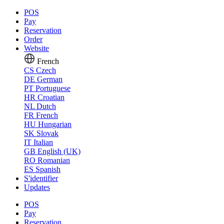
POS
Pay
Reservation
Order
Website
French
CS
Czech
DE
German
PT
Portuguese
HR
Croatian
NL
Dutch
FR
French
HU
Hungarian
SK
Slovak
IT
Italian
GB
English (UK)
RO
Romanian
ES
Spanish
S'identifier
Updates
POS
Pay
Reservation