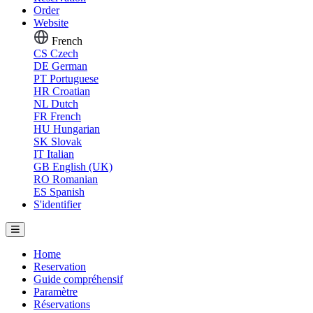
Order
Website
French
CS
Czech
DE
German
PT
Portuguese
HR
Croatian
NL
Dutch
FR
French
HU
Hungarian
SK
Slovak
IT
Italian
GB
English (UK)
RO
Romanian
ES
Spanish
S'identifier
Home
Reservation
Guide compréhensif
Paramètre
Réservations