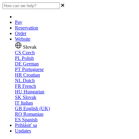
Pay
Reservation
Order
Website
Slovak
CS
Czech
PL
Polish
DE
German
PT
Portuguese
HR
Croatian
NL
Dutch
FR
French
HU
Hungarian
SK
Slovak
IT
Italian
GB
English (UK)
RO
Romanian
ES
Spanish
Prihlásiť sa
Updates