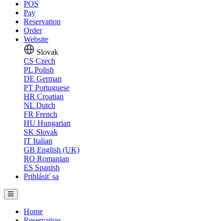
POS
Pay
Reservation
Order
Website
Slovak
CS
Czech
PL
Polish
DE
German
PT
Portuguese
HR
Croatian
NL
Dutch
FR
French
HU
Hungarian
SK
Slovak
IT
Italian
GB
English (UK)
RO
Romanian
ES
Spanish
Prihlásiť sa
Home
Reservation