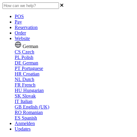
POS
Pay
Reservation
Order
Website
German
CS
Czech
PL
Polish
DE
German
PT
Portuguese
HR
Croatian
NL
Dutch
FR
French
HU
Hungarian
SK
Slovak
IT
Italian
GB
English (UK)
RO
Romanian
ES
Spanish
Anmelden
Updates