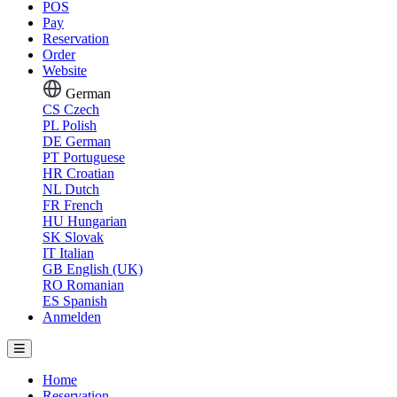
POS
Pay
Reservation
Order
Website
German
CS
Czech
PL
Polish
DE
German
PT
Portuguese
HR
Croatian
NL
Dutch
FR
French
HU
Hungarian
SK
Slovak
IT
Italian
GB
English (UK)
RO
Romanian
ES
Spanish
Anmelden
Home
Reservation