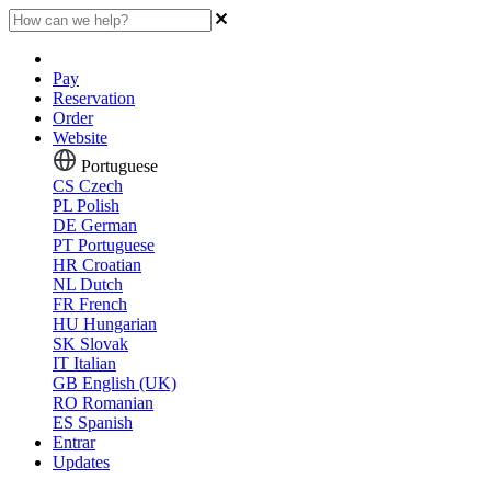
Pay
Reservation
Order
Website
Portuguese
CS
Czech
PL
Polish
DE
German
PT
Portuguese
HR
Croatian
NL
Dutch
FR
French
HU
Hungarian
SK
Slovak
IT
Italian
GB
English (UK)
RO
Romanian
ES
Spanish
Entrar
Updates