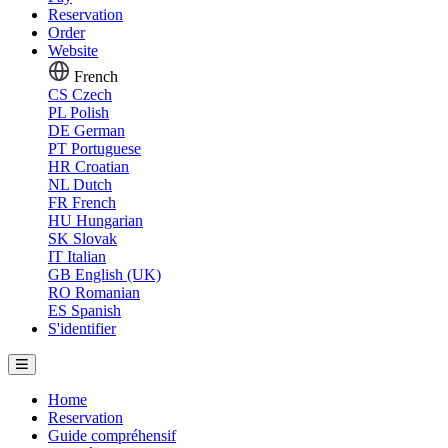
Reservation
Order
Website
French
CS
Czech
PL
Polish
DE
German
PT
Portuguese
HR
Croatian
NL
Dutch
FR
French
HU
Hungarian
SK
Slovak
IT
Italian
GB
English (UK)
RO
Romanian
ES
Spanish
S'identifier
Home
Reservation
Guide compréhensif