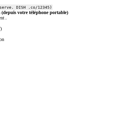
serve. DISH .co/12345)
m (depuis votre téléphone portable)
nt .
f)
ion