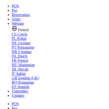
POS
Pay
Reservation
Order
Website
French
CS
Czech
PL
Polish
DE
German
PT
Portuguese
HR
Croatian
NL
Dutch
FR
French
HU
Hungarian
SK
Slovak
IT
Italian
GB
English (UK)
RO
Romanian
ES
Spanish
S'identifier
Updates
POS
Pay