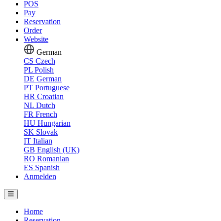
POS
Pay
Reservation
Order
Website
German
CS
Czech
PL
Polish
DE
German
PT
Portuguese
HR
Croatian
NL
Dutch
FR
French
HU
Hungarian
SK
Slovak
IT
Italian
GB
English (UK)
RO
Romanian
ES
Spanish
Anmelden
Home
Reservation