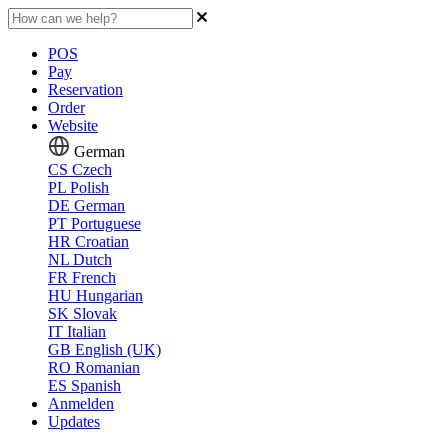
POS
Pay
Reservation
Order
Website
German
CS
Czech
PL
Polish
DE
German
PT
Portuguese
HR
Croatian
NL
Dutch
FR
French
HU
Hungarian
SK
Slovak
IT
Italian
GB
English (UK)
RO
Romanian
ES
Spanish
Anmelden
Updates