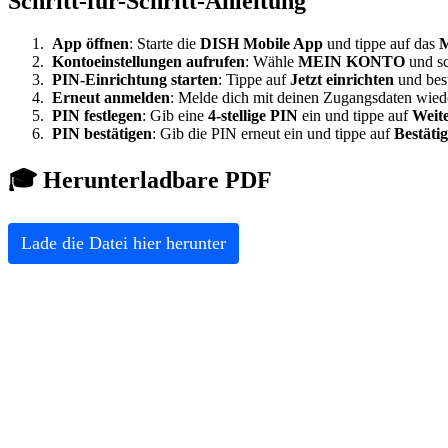
Schritt-für-Schritt-Anleitung
App öffnen
: Starte die
DISH Mobile App
und tippe auf das
M
Kontoeinstellungen aufrufen
: Wähle
MEIN KONTO
und sc
PIN-Einrichtung starten
: Tippe auf
Jetzt einrichten
und bes
Erneut anmelden
: Melde dich mit deinen Zugangsdaten wied
PIN festlegen
: Gib eine
4-stellige PIN
ein und tippe auf
Weit
PIN bestätigen
: Gib die PIN erneut ein und tippe auf
Bestäti
🎓 Herunterladbare PDF
Lade die Datei hier herunter