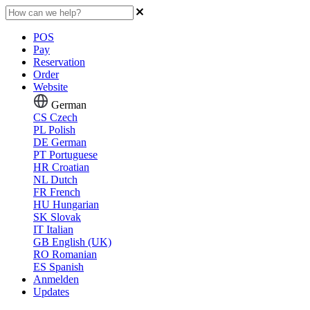
POS
Pay
Reservation
Order
Website
German
CS
Czech
PL
Polish
DE
German
PT
Portuguese
HR
Croatian
NL
Dutch
FR
French
HU
Hungarian
SK
Slovak
IT
Italian
GB
English (UK)
RO
Romanian
ES
Spanish
Anmelden
Updates