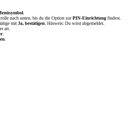
enüsymbol
.
rolle nach unten, bis du die Option zur
PIN-Einrichtung
findest.
tätige mit
Ja, bestätigen
. Hinweis: Du wirst abgemeldet.
er an.
er
.
gen
.