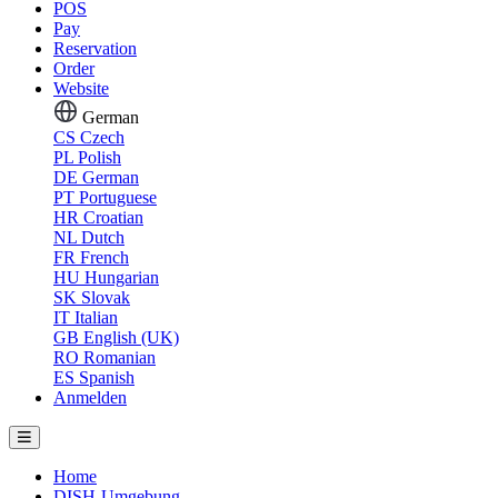
POS
Pay
Reservation
Order
Website
German
CS
Czech
PL
Polish
DE
German
PT
Portuguese
HR
Croatian
NL
Dutch
FR
French
HU
Hungarian
SK
Slovak
IT
Italian
GB
English (UK)
RO
Romanian
ES
Spanish
Anmelden
Home
DISH-Umgebung