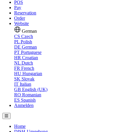
POS
Pay
Reservation
Order
Website
German
CS
Czech
PL
Polish
DE
German
PT
Portuguese
HR
Croatian
NL
Dutch
FR
French
HU
Hungarian
SK
Slovak
IT
Italian
GB
English (UK)
RO
Romanian
ES
Spanish
Anmelden
Home
DISH-Umgebung