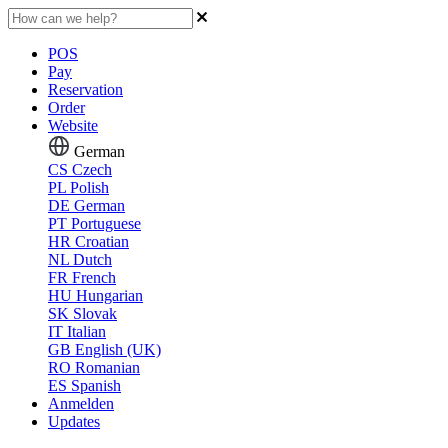
POS
Pay
Reservation
Order
Website
German
CS
Czech
PL
Polish
DE
German
PT
Portuguese
HR
Croatian
NL
Dutch
FR
French
HU
Hungarian
SK
Slovak
IT
Italian
GB
English (UK)
RO
Romanian
ES
Spanish
Anmelden
Updates