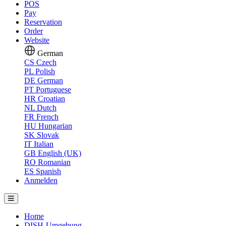
POS
Pay
Reservation
Order
Website
German
CS
Czech
PL
Polish
DE
German
PT
Portuguese
HR
Croatian
NL
Dutch
FR
French
HU
Hungarian
SK
Slovak
IT
Italian
GB
English (UK)
RO
Romanian
ES
Spanish
Anmelden
Home
DISH-Umgebung