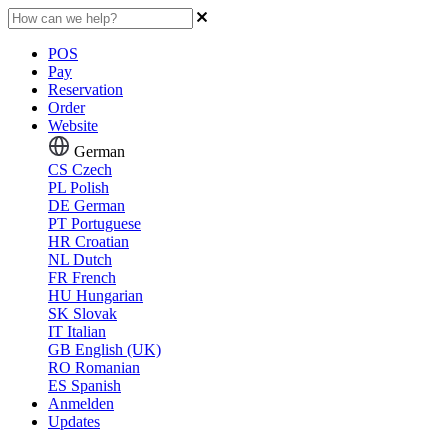
POS
Pay
Reservation
Order
Website
German
CS
Czech
PL
Polish
DE
German
PT
Portuguese
HR
Croatian
NL
Dutch
FR
French
HU
Hungarian
SK
Slovak
IT
Italian
GB
English (UK)
RO
Romanian
ES
Spanish
Anmelden
Updates