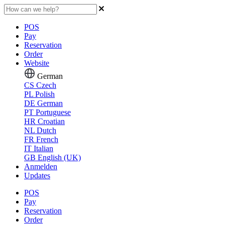
POS
Pay
Reservation
Order
Website
German
CS
Czech
PL
Polish
DE
German
PT
Portuguese
HR
Croatian
NL
Dutch
FR
French
IT
Italian
GB
English (UK)
Anmelden
Updates
POS
Pay
Reservation
Order