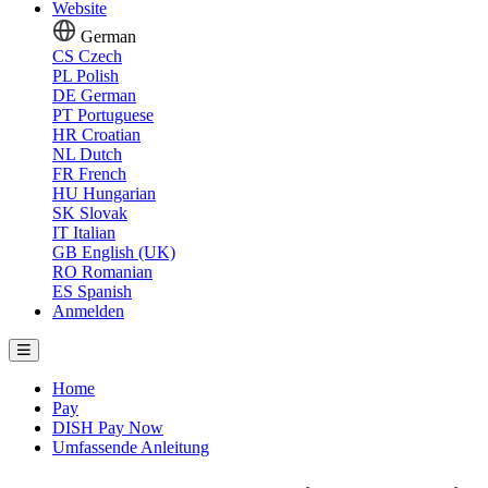
Website
German
CS
Czech
PL
Polish
DE
German
PT
Portuguese
HR
Croatian
NL
Dutch
FR
French
HU
Hungarian
SK
Slovak
IT
Italian
GB
English (UK)
RO
Romanian
ES
Spanish
Anmelden
Home
Pay
DISH Pay Now
Umfassende Anleitung