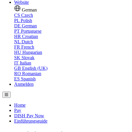
Website
German
CS
Czech
PL
Polish
DE
German
PT
Portuguese
HR
Croatian
NL
Dutch
FR
French
HU
Hungarian
SK
Slovak
IT
Italian
GB
English (UK)
RO
Romanian
ES
Spanish
Anmelden
Home
Pay
DISH Pay Now
Einführungsguide