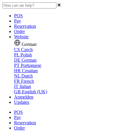
POS
Pay
Reservation
Order
Website
German
CS
Czech
PL
Polish
DE
German
PT
Portuguese
HR
Croatian
NL
Dutch
FR
French
IT
Italian
GB
English (UK)
Anmelden
Updates
POS
Pay
Reservation
Order