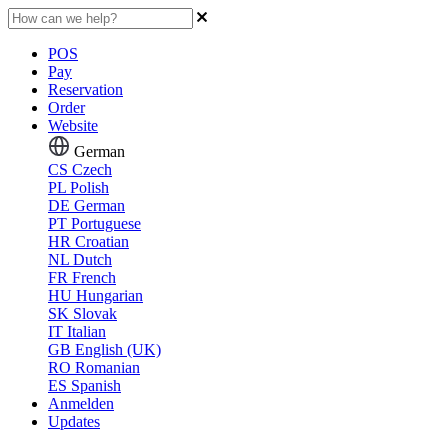
POS
Pay
Reservation
Order
Website
German
CS
Czech
PL
Polish
DE
German
PT
Portuguese
HR
Croatian
NL
Dutch
FR
French
HU
Hungarian
SK
Slovak
IT
Italian
GB
English (UK)
RO
Romanian
ES
Spanish
Anmelden
Updates