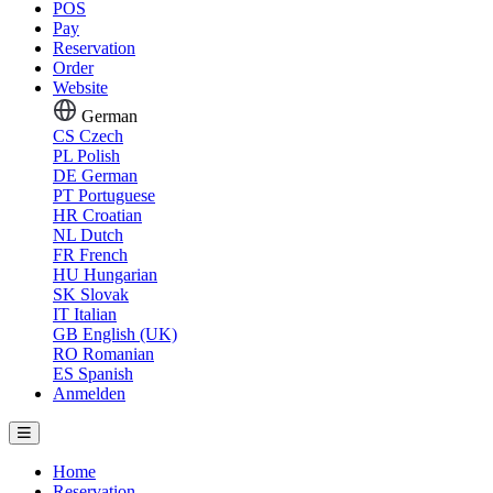
POS
Pay
Reservation
Order
Website
German
CS
Czech
PL
Polish
DE
German
PT
Portuguese
HR
Croatian
NL
Dutch
FR
French
HU
Hungarian
SK
Slovak
IT
Italian
GB
English (UK)
RO
Romanian
ES
Spanish
Anmelden
Home
Reservation