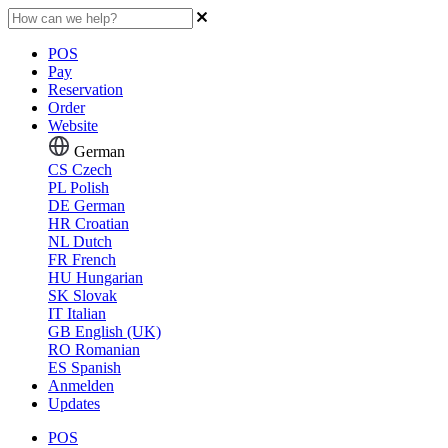
POS
Pay
Reservation
Order
Website
German
CS
Czech
PL
Polish
DE
German
HR
Croatian
NL
Dutch
FR
French
HU
Hungarian
SK
Slovak
IT
Italian
GB
English (UK)
RO
Romanian
ES
Spanish
Anmelden
Updates
POS