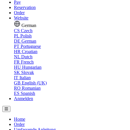
Pay
Reservation
Order
Website
German
CS
Czech
PL
Polish
DE
German
PT
Portuguese
HR
Croatian
NL
Dutch
FR
French
HU
Hungarian
SK
Slovak
IT
Italian
GB
English (UK)
RO
Romanian
ES
Spanish
Anmelden
Home
Order
Umfassende Anleitung