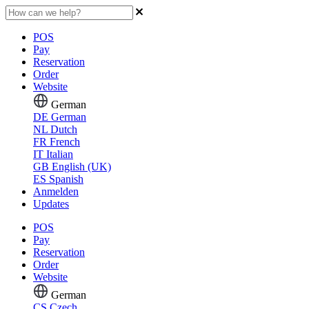
POS
Pay
Reservation
Order
Website
German
DE
German
NL
Dutch
FR
French
IT
Italian
GB
English (UK)
ES
Spanish
Anmelden
Updates
POS
Pay
Reservation
Order
Website
German
CS
Czech