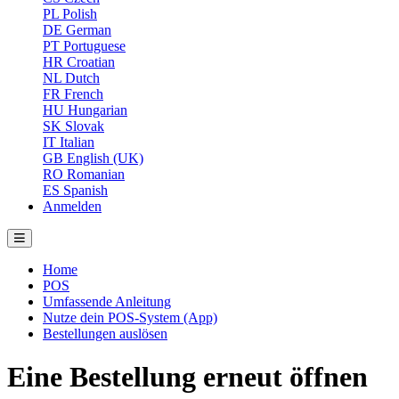
PL
Polish
DE
German
PT
Portuguese
HR
Croatian
NL
Dutch
FR
French
HU
Hungarian
SK
Slovak
IT
Italian
GB
English (UK)
RO
Romanian
ES
Spanish
Anmelden
Home
POS
Umfassende Anleitung
Nutze dein POS-System (App)
Bestellungen auslösen
Eine Bestellung erneut öffnen